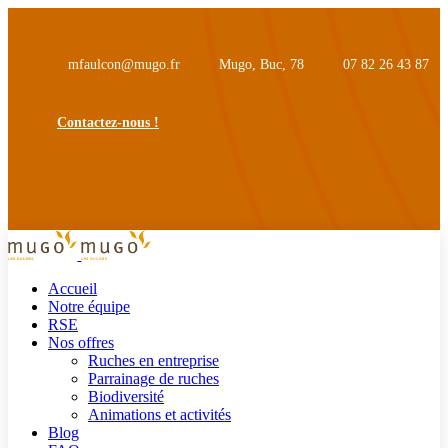
mfaulcon@mugo.fr
Mugo, Buc, 78
07 82 26 43 87
Contactez-nous !
Accueil
Notre équipe
RSE
Nos offres
Ruches en entreprise
Parrainage de ruches
Biodiversité
Animations et activités
Blog