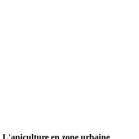
animation ou formation
Développez un
projet RSE éco-
responsable et
original
Et bénéficiez d'un miel à vos couleurs
L'apiculture en zone urbaine