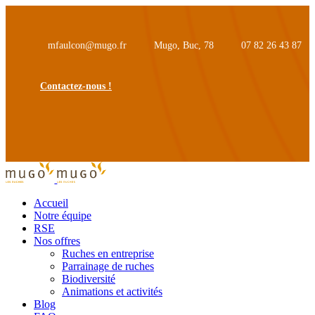
mfaulcon@mugo.fr
Mugo, Buc, 78
07 82 26 43 87
Contactez-nous !
Accueil
Notre équipe
RSE
Nos offres
Ruches en entreprise
Parrainage de ruches
Biodiversité
Animations et activités
Blog