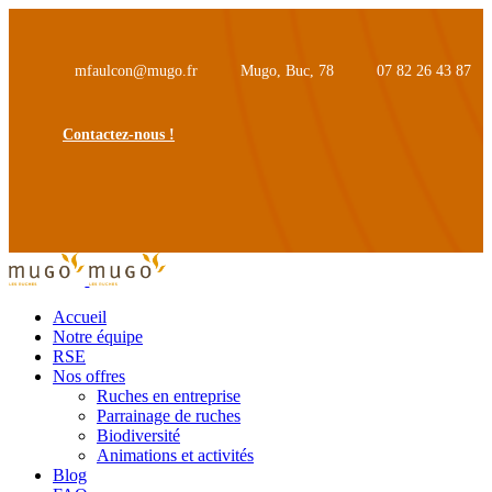
mfaulcon@mugo.fr
Mugo, Buc, 78
07 82 26 43 87
Contactez-nous !
Accueil
Notre équipe
RSE
Nos offres
Ruches en entreprise
Parrainage de ruches
Biodiversité
Animations et activités
Blog