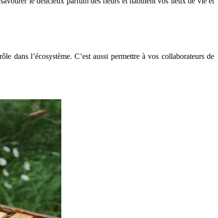
vourer le délicieux parfum des fleurs et habillent vos lieux de vie et
 rôle dans l’écosystème. C’est aussi permettre à vos collaborateurs de