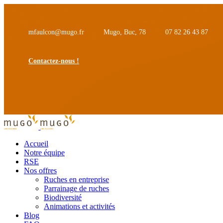
mfaulcon@mugo.fr
Mugo, Buc, 78
07 82 26 43 87
Contactez-nous !
Accueil
Notre équipe
RSE
Nos offres
Ruches en entreprise
Parrainage de ruches
Biodiversité
Animations et activités
Blog