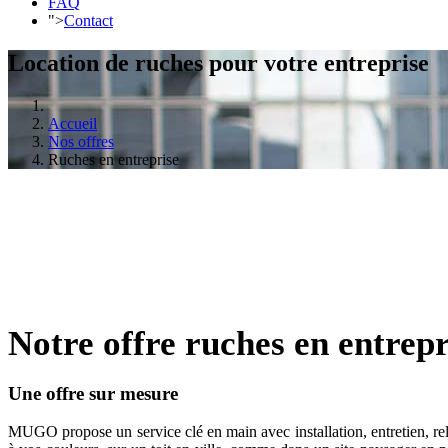
FAQ
">
Contact
Location de ruches pour votre entreprise
Accueil
Nos offres
Ruches en entreprise
Notre offre ruches en entrepr
Une offre sur mesure
MUGO propose un service clé en main avec installation, entretien, rel