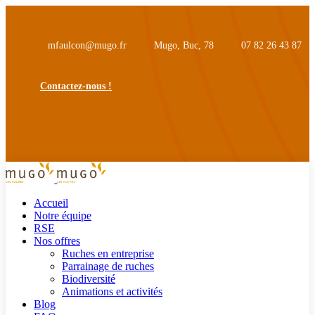
mfaulcon@mugo.fr
Mugo, Buc, 78
07 82 26 43 87
Contactez-nous !
Accueil
Notre équipe
RSE
Nos offres
Ruches en entreprise
Parrainage de ruches
Biodiversité
Animations et activités
Blog