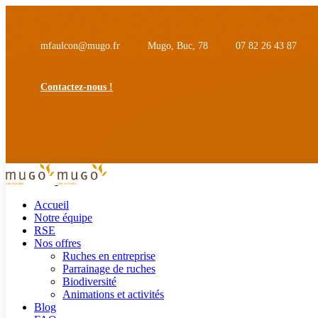
mfaulcon@mugo.fr
Mugo, Buc, 78
07 82 26 43 87
Contactez-nous !
Accueil
Notre équipe
RSE
Nos offres
Ruches en entreprise
Parrainage de ruches
Biodiversité
Animations et activités
Blog